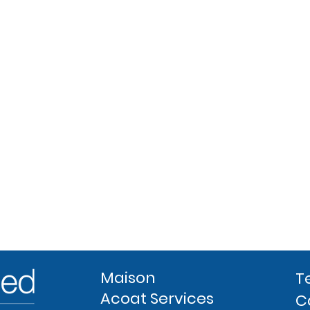
Maison
T
Acoat Services
C