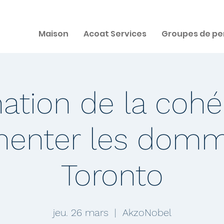
Maison
Acoat Services
Groupes de pe
ation de la coh
enter les domm
Toronto
jeu. 26 mars
  |  
AkzoNobel