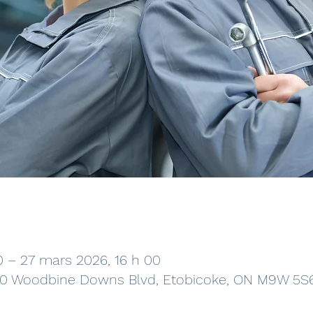
0 – 27 mars 2026, 16 h 00
110 Woodbine Downs Blvd, Etobicoke, ON M9W 5S