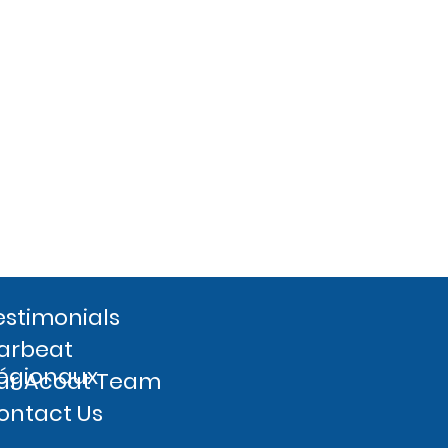
estimonials
arbeat
égionaux
ur Acoat Team
ontact Us