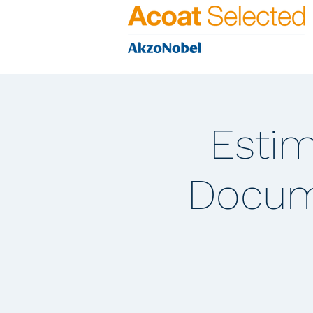
Estim
Docum