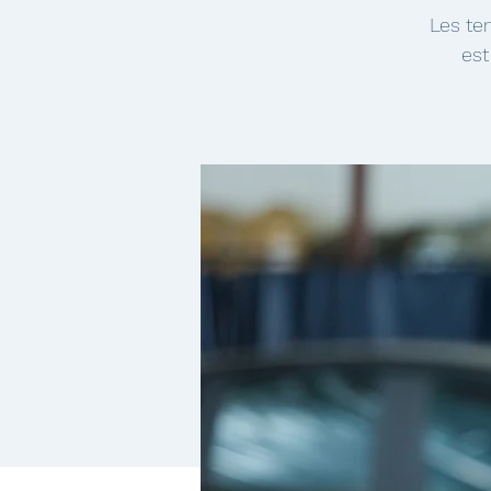
Les te
est