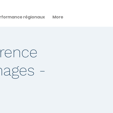
rformance régionaux
More
érence
ages -