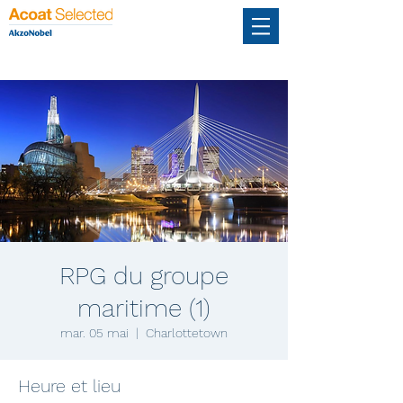
RPG du groupe
maritime (1)
mar. 05 mai
  |  
Charlottetown
Heure et lieu