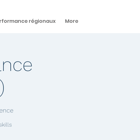
rformance régionaux
More
ance
)
rence
kills