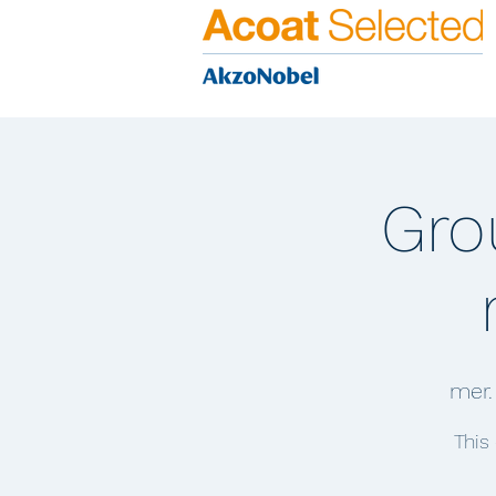
Gro
mer.
This