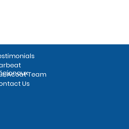
estimonials
arbeat
égionaux
ur Acoat Team
ontact Us