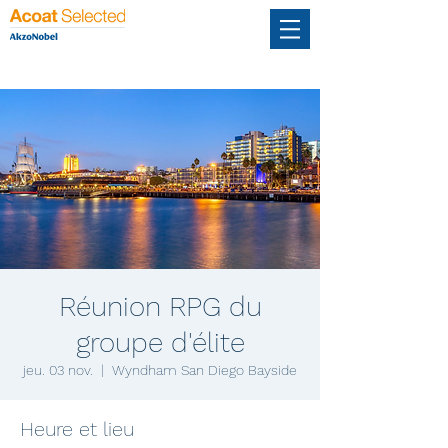
Réunion RPG du
groupe d'élite
jeu. 03 nov.
  |  
Wyndham San Diego Bayside
Heure et lieu