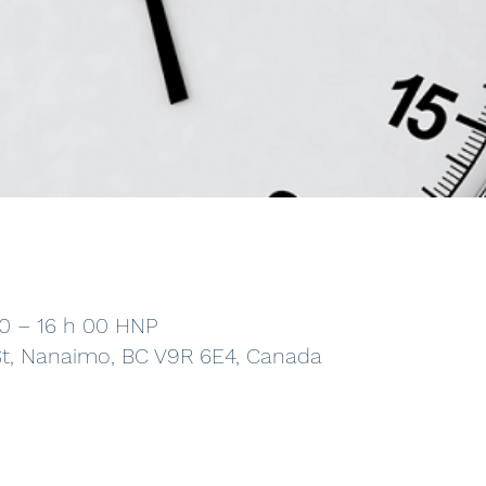
0 – 16 h 00 HNP
St, Nanaimo, BC V9R 6E4, Canada