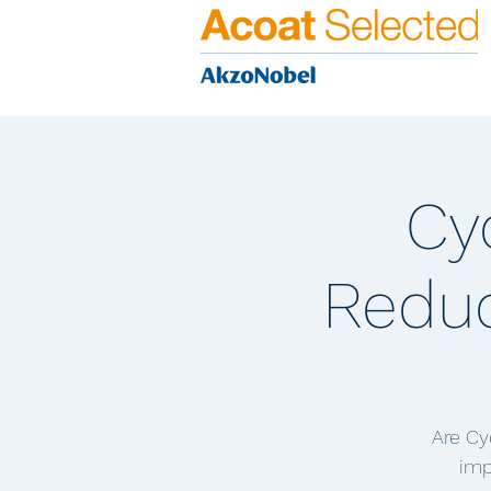
Cy
Reduc
Are Cy
imp