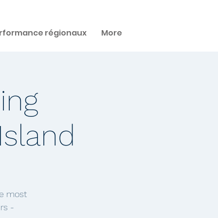
rformance régionaux
More
ing
Island
he most
rs -