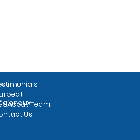
estimonials
arbeat
égionaux
ur Acoat Team
ontact Us