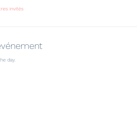
tres invités
'événement
he day.