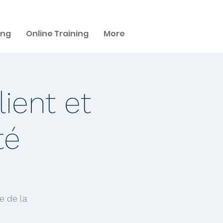
ing
Online Training
More
ient et
té
e de la