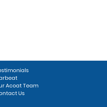
estimonials
arbeat
ur Acoat Team
ontact Us