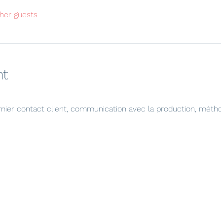
her guests
nt
emier contact client, communication avec la production, métho