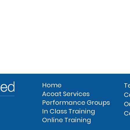
Home
T
Acoat Services
C
Performance Groups
O
In Class Training
C
Online Training