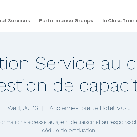
at Services
Performance Groups
In Class Train
ion Service au cl
estion de capaci
Wed, Jul 16
  |  
L'Ancienne-Lorette Hotel Must
formation s'adresse au agent de liaison et au responsabl
cédule de production